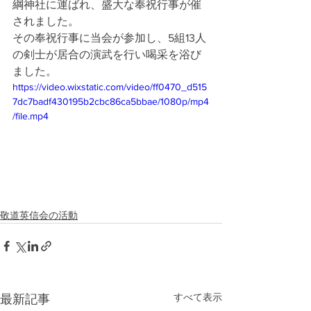
綱神社に運ばれ、盛大な奉祝行事が催
されました。
その奉祝行事に当会が参加し、5組13人
の剣士が居合の演武を行い喝采を浴び
ました。
https://video.wixstatic.com/video/ff0470_d515
7dc7badf430195b2cbc86ca5bbae/1080p/mp4
/file.mp4
敬道英信会の活動
すべて表示
最新記事