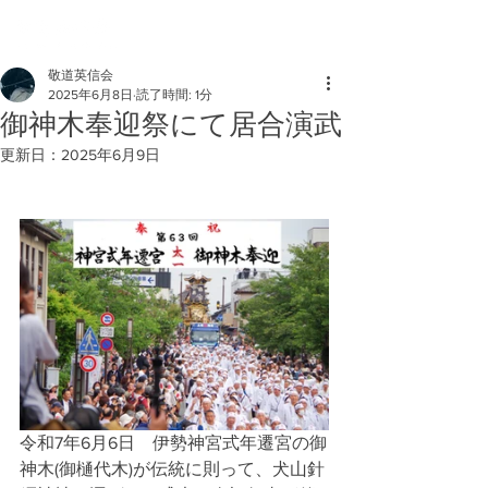
敬道英信会
2025年6月8日
読了時間: 1分
御神木奉迎祭にて居合演武
更新日：
2025年6月9日
令和7年6月6日　伊勢神宮式年遷宮の御
神木(御樋代木)が伝統に則って、犬山針